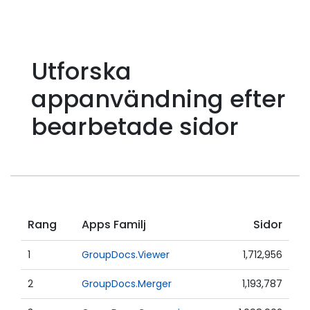
Utforska
appanvändning efter
bearbetade sidor
Rang
Apps Familj
Sidor
1
GroupDocs.Viewer
1,712,956
2
GroupDocs.Merger
1,193,787