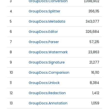
3
GroupDocs.Conversion
1,098,902
4
GroupDocs.Splitter
356,115
5
GroupDocs.Metadata
343,077
6
GroupDocs.Editor
326,684
7
GroupDocs.Parser
57,215
8
GroupDocs.Watermark
23,863
9
GroupDocs.Signature
21,277
10
GroupDocs.Comparison
16,110
11
GroupDocs.Unlock
8,384
12
GroupDocs.Redaction
1,412
13
GroupDocs.Annotation
1,059