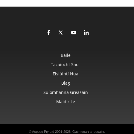
Baile
Tacaíocht Saor
Eisiúintí Nua
Blag
Suíomhanna Gréasáin
Maidir Le
© Aspose Pty Ltd 2001-2026.
Gach ceart ar cosaint.