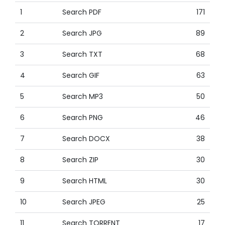
1
Search PDF
171
2
Search JPG
89
3
Search TXT
68
4
Search GIF
63
5
Search MP3
50
6
Search PNG
46
7
Search DOCX
38
8
Search ZIP
30
9
Search HTML
30
10
Search JPEG
25
11
Search TORRENT
17