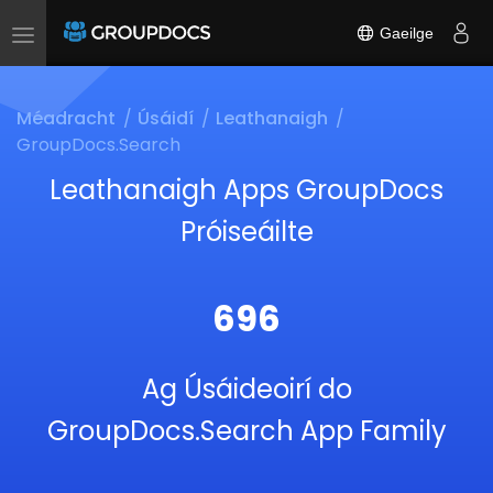
Gaeilge
Toggle
navigation
Méadracht
Úsáidí
Leathanaigh
GroupDocs.Search
Leathanaigh Apps GroupDocs
Próiseáilte
696
Ag Úsáideoirí do
GroupDocs.Search App Family